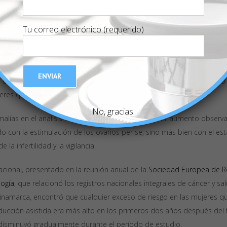
producción asistida podría aumentar el riesgo de este tumor, si bien
ablecer ninguna asociación causal entre este tratamiento utilizado pa
Tu correo electrónico (requerido)
o.
resultados sí mostraron un riesgo ligeramente más alto de cáncer de 
ían sometido a estar terapias (0,11%) que entre las controles que no
e observaron tasas comparativamente más altas de cáncer de ovario
eres que tenían una causa femenina de infertilidad.
No, gracias.
alías en el análisis las que indicaron que cualquier aumento observa
o con la estimulación de los ovarios per se, sino más bien con el es
 la infertilidad y la vigilancia.
acional, presentado en la reunión anual de la
Sociedad Europea de R
ogía
, que relacionó los registros nacionales integrales de cáncer y sa
inamarca, encontró que cualquier exceso de riesgo en las mujeres qu
ducción asistida era más alto en los primeros dos años después del t
disminuyó gradualmente durante el período de estudio.