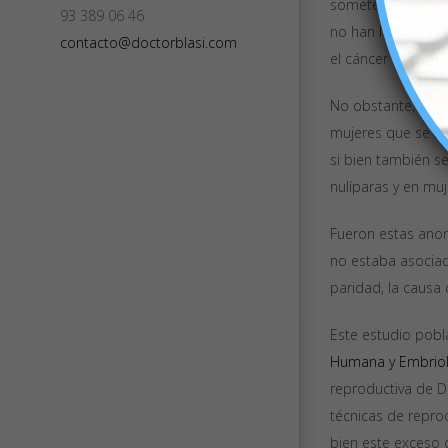
someterse a una re
93 389 06 46
no han logrado est
contacto@doctorblasi.com
el cáncer de ovari
No obstante, los 
mujeres que se hab
si bien también s
nulíparas y en muj
Fueron estas anom
no estaba asociad
paridad, la causa de
Este estudio pobl
Humana y Embriol
reproductiva de D
técnicas de repro
bien este exceso 