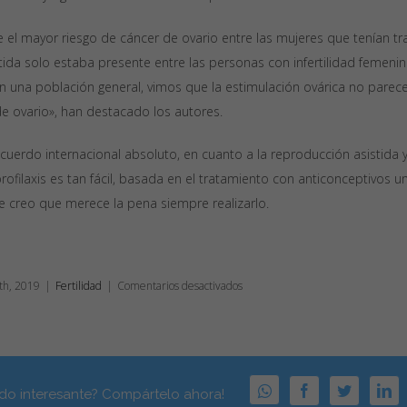
el mayor riesgo de cáncer de ovario entre las mujeres que tenían t
tida solo estaba presente entre las personas con infertilidad femeni
en una población general, vimos que la estimulación ovárica no parec
de ovario», han destacado los autores.
acuerdo internacional absoluto, en cuanto a la reproducción asistida 
rofilaxis es tan fácil, basada en el tratamiento con anticonceptivos un
ue creo que merece la pena siempre realizarlo.
en
th, 2019
|
Fertilidad
|
Comentarios desactivados
Reproducción
asistida
y
cáncer
de
WhatsApp
Facebook
Twitter
Li
ado interesante? Compártelo ahora!