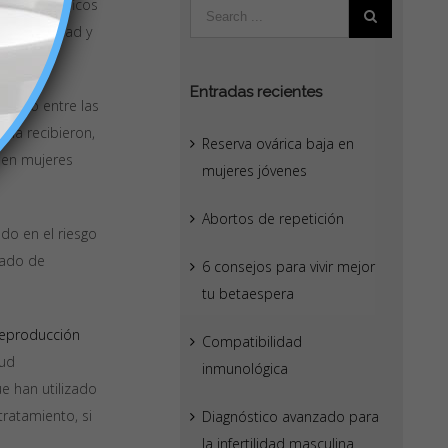
 los científicos
ra fertilidad y
Entradas recientes
ovario entre las
 la recibieron,
Reserva ovárica baja en
 en mujeres
mujeres jóvenes
Abortos de repetición
do en el riesgo
tado de
6 consejos para vivir mejor
tu betaespera
eproducción
Compatibilidad
lud
inmunológica
e han utilizado
ratamiento, si
Diagnóstico avanzado para
la infertilidad masculina