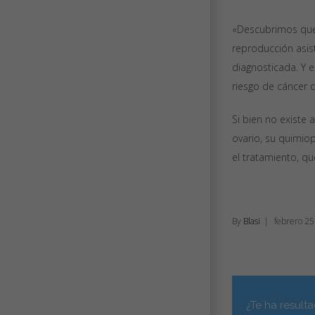
«Descubrimos que 
reproducción asis
diagnosticada. Y 
riesgo de cáncer 
Si bien no existe 
ovario, su quimiop
el tratamiento, q
By
Blasi
|
febrero 25
¿Te ha result