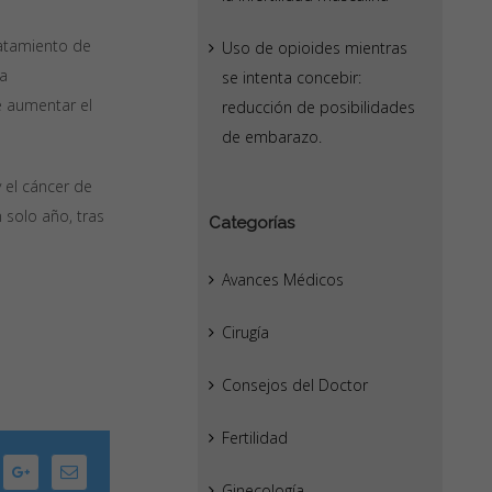
ratamiento de
Uso de opioides mientras
na
se intenta concebir:
e aumentar el
reducción de posibilidades
de embarazo.
y el cáncer de
 solo año, tras
Categorías
Avances Médicos
Cirugía
Consejos del Doctor
Fertilidad
nkedin
Google+
Email
Ginecología