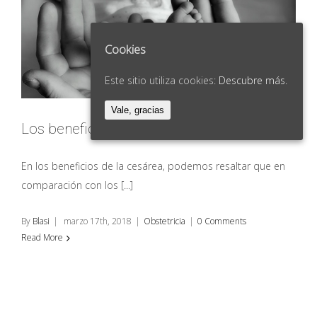
Nombre
(requerido)
Cookies
Teléfono
(requerido)
Este sitio utiliza cookies:
Descubre más.
Vale, gracias
Los beneficios de la cesárea
En los beneficios de la cesárea, podemos resaltar que en
comparación con los [...]
By
Blasi
|
marzo 17th, 2018
|
Obstetricia
|
0 Comments
Read More
© Copyright
2026 | Powered by
Agenciamarketing.online
| Doctor Blasi All
Rights Reserved