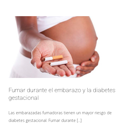
en
el
embarazo:
aceite
de
oliva
virgen
y
pistachos
Fumar durante el embarazo y la diabetes
gestacional
Las embarazadas fumadoras tienen un mayor riesgo de
diabetes gestacional. Fumar durante [...]