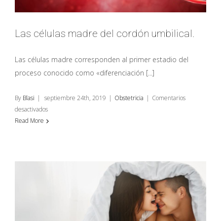
Las células madre del cordón umbilical.
Las células madre corresponden al primer estadio del
proceso conocido como «diferenciación [...]
By
Blasi
|
septiembre 24th, 2019
|
Obstetricia
|
Comentarios
en
desactivados
Las
Read More
células
madre
del
cordón
umbilical.