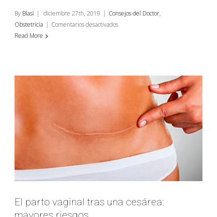
By
Blasi
|
diciembre 27th, 2019
|
Consejos del Doctor
,
en
Obstetricia
|
Comentarios desactivados
Fumar
Read More
durante
el
embarazo
y
la
diabetes
gestacional
El parto vaginal tras una cesárea:
mayores riesgos