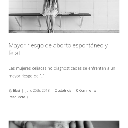
Reserva
ovárica baja
en mujeres
jóvenes
Abortos de
repetición
Mayor riesgo de aborto espontáneo y
fetal
6 consejos
para vivir
mejor tu
Las mujeres celiacas no diagnosticadas se enfrentan a un
betaespera
mayor riesgo de [...]
Compatibilidad
inmunológica
By
Blasi
|
julio 25th, 2018
|
Obstetricia
|
0 Comments
Read More
CONTACTAMOS
CONTIGO