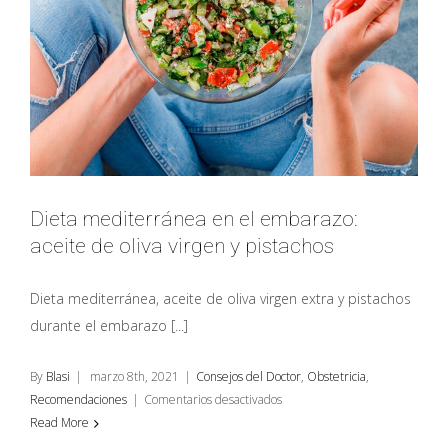
Dieta mediterránea en el embarazo:
aceite de oliva virgen y pistachos
Dieta mediterránea, aceite de oliva virgen extra y pistachos
durante el embarazo [...]
By
Blasi
|
marzo 8th, 2021
|
Consejos del Doctor
,
Obstetricia
,
en
Recomendaciones
|
Comentarios desactivados
Dieta
Read More
mediterránea