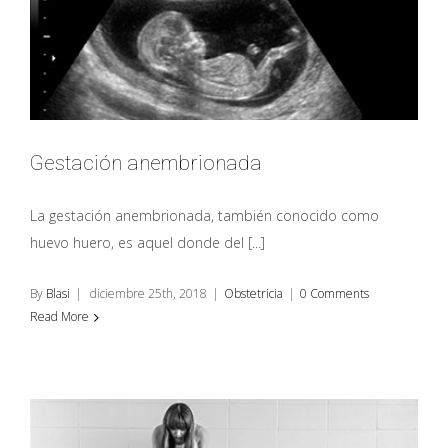
sexual
ESPECIALIDADES
Obstetricia
Gestación anembrionada
Fertilidad
Ginecología
La gestación anembrionada, también conocido como
huevo huero, es aquel donde del [...]
Cirugía
By
Blasi
|
diciembre 25th, 2018
|
Obstetricia
|
0 Comments
Política de
Read More
privacidad
ÚLTIMAS
NOTICIAS