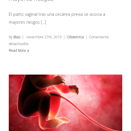
El parto vaginal tras una cesárea previa se asocia a
mayores riesgos [...]
By
Blasi
|
noviembre 27th, 2019
|
Obstetricia
|
Comentarios
en
desactivados
El
Read More
parto
vaginal
tras
una
cesárea:
mayores
riesgos