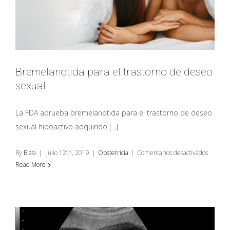
Bremelanotida para el trastorno de deseo
CENTROS
sexual
Centro Digest
La FDA aprueba bremelanotida para el trastorno de deseo
C/ Dels
sexual hipoactivo adquirido [...]
Arbres, 53 08912
Badalona
93 389 06 46
en
By
Blasi
|
julio 12th, 2019
|
Obstetricia
|
Comentarios desactivados
Bremela
Read More
Centro Médico
para
Augusta
el
Via Augusta,
trastorn
134 08005
de
Barcelona
deseo
93 451 53 47