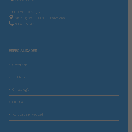
Centro Médico Augusta
Via Augusta, 134 08005 Barcelona
93 451 53 47
ESPECIALIDADES
Obstetricia
Fertilidad
Ginecología
Cirugía
Política de privacidad