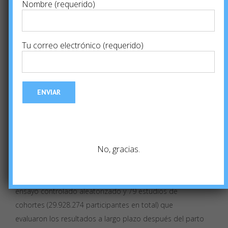
E
Nombre (requerido)
resaltar que en comparación con los partos
vaginales, los partos por cesárea se asocian a un menor
riesgo de incontinencia urinaria y prolapso pélvico, pero a
Tu correo electrónico (requerido)
un mayor riesgo de placenta previa en futuros
embarazos, según concluye una gran revisión
bibliográfica sobre los riesgos y beneficios a largo plazo
vinculados con la cesárea.
Las tasas de cesárea están aumentando en todo el
mundo, especialmente para las cesáreas realizadas sin
indicación médica. Los
riesgos y beneficios de la cesárea
No, gracias.
a corto plazo se han descrito bien. En el nuevo estudio,
publicado recientemente, los autores realizaron una
revisión sistémica de la literatura para identificar un
ensayo controlado aleatorizado y 79 estudios de
cohortes (29.928.274 participantes en total) que
evaluaron los resultados a largo plazo después del parto