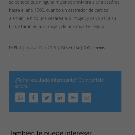
se conoce que ninguna mujer sobreviviera a una cesárea
hasta el año 1500, cuando un castrador de cerdos
alemán, le hizo una cesárea a su mujer, y salvo así a su
hijo, y también a su mujer, de una muerte segura.
By
Blasi
|
marzo 17th, 2018
|
Obstetricia
|
0 Comments
¿Te ha resultado interesante? Compártelo
ahora!
WhatsApp
Facebook
Twitter
Linkedin
Google+
Email
También te puede interesar...