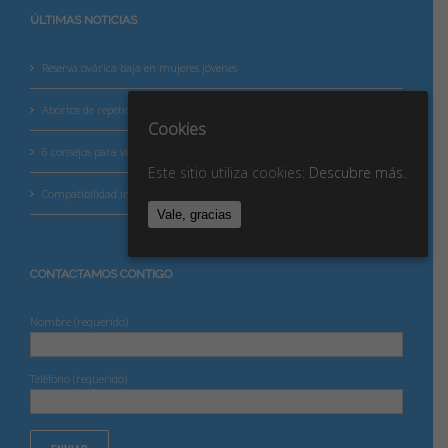
ÚLTIMAS NOTICIAS
Reserva ovárica baja en mujeres jóvenes
Abortos de repetición
Cookies
6 consejos para vivir mejor tu betaespera
Este sitio utiliza cookies:
Descubre más.
Compatibilidad inmunológica
Vale, gracias
CONTACTAMOS CONTIGO
Nombre (requerido)
Teléfono (requerido)