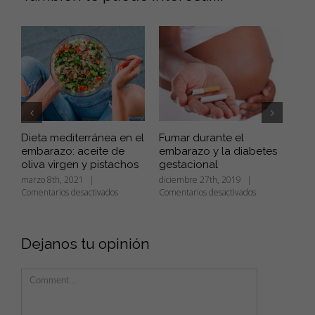
Dieta mediterránea en el
Fumar durante el
El 
embarazo: aceite de
embarazo y la diabetes
ces
oliva virgen y pistachos
gestacional
rie
marzo 8th, 2021
|
diciembre 27th, 2019
|
novi
en
en
Comentarios desactivados
Comentarios desactivados
Come
Dieta
Fumar
mediterránea
durante
en
el
Dejanos tu opinión
el
embarazo
embarazo:
y
aceite
la
Comment
de
diabetes
oliva
gestacional
virgen