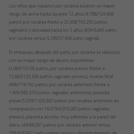
Los niños que nacieron por cesárea tuvieron un mayor
riesgo de asma hasta durante 12 años (4.788/124.668
partos por cesárea frente a 23.308/763.292 partos
vaginales) y obesidad hasta los 5 años (834/6.645 parto
por cesárea versus 5.295/57.468 parto vaginal).
El embarazo después del parto por cesárea se relacionó
con un mayor riesgo de aborto espontáneo
(2.060/19.106 partos por cesárea previos frente a
12.663/132.306 partos vaginales previos), muerte fetal
(496/118.192 partos por cesárea anteriores frente a
1.905/585.370 partos vaginales anteriores); placenta
previa (5.039/1.025.692 partos por cesárea anteriores en
comparación con 16.679/6.076,000 partos vaginales
previos), placenta accreta -muy adherida a la pared del
útero- (44/66.241 partos por cesárea anterior versus
188/638.867 parto vaginal previo) y desprendimiento de