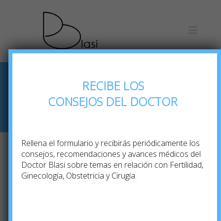
RECIBE LOS
Los beneficios de
CONSEJOS DEL DOCTOR
la cesárea
Rellena el formulario y recibirás periódicamente los
consejos, recomendaciones y avances médicos del
Doctor Blasi sobre temas en relación con Fertilidad,
Previous
Next
Ginecología, Obstetricia y Cirugía.
Los beneficios de la cesárea
n los beneficios de la cesárea, podemos