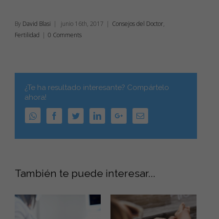
By
David Blasi
|
junio 16th, 2017
|
Consejos del Doctor
,
Fertilidad
|
0 Comments
¿Te ha resultado interesante? Compártelo
ahora!
WhatsApp
Facebook
Twitter
Linkedin
Google+
Email
También te puede interesar...