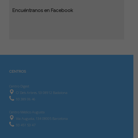
Encuéntranos en Facebook
CENTROS
Centro Digest
C/ Dels Arbres, 53 08912 Badalona
93 389 06 46
Centro Médico Augusta
Via Augusta, 134 08005 Barcelona
93 451 53 47