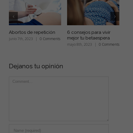
Abortos de repetición
6 consejos para vivir
Com
mejor tu betaespera
inm
junio 7th, 2023
|
0 Comments
mayo 8th, 2023
|
0 Comments
abri
Com
Dejanos tu opinión
Comment