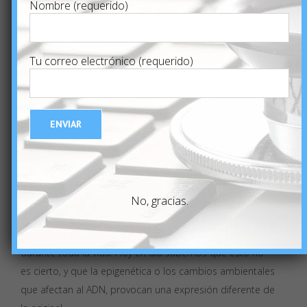
D
Nombre (requerido)
toda gestación producto de una donación de
ovocitos, el embrión resultante no comparte la genética
con la propia madre.
Tu correo electrónico (requerido)
Y ello es motivo de preocupación de muchas mujeres a
la hora de aceptar dicha fórmula de maternidad.
Por ello es interesante anunciar que últimas
investigaciones han podido demostrar, que existen
conexiones genéticas entre madre e hijo, durante la vida
intrauterina, incluso en fetos procedentes de ovocitos de
otras mujeres.
No, gracias.
Anteriormente se creía que la genética era algo
inamovible, algo con lo que se nace y que no se modifica
durante toda la vida. Hoy en día sabemos que esto no
es cierto, y que la epigenética o los cambios ambientales
que afectan al ADN, provocan una expresión diferente de