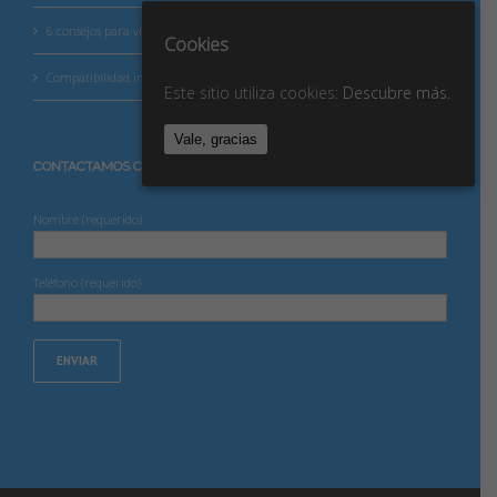
6 consejos para vivir mejor tu betaespera
Cookies
Compatibilidad inmunológica
Este sitio utiliza cookies:
Descubre más.
Vale, gracias
CONTACTAMOS CONTIGO
Nombre (requerido)
Teléfono (requerido)