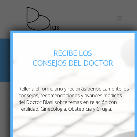
Final del otoño:
RECIBE LOS
Mejor época del
CONSEJOS DEL DOCTOR
año para concebir
Rellena el formulario y recibirás periódicamente los
consejos, recomendaciones y avances médicos
del Doctor Blasi sobre temas en relación con
Previous
Next
Fertilidad, Ginecología, Obstetricia y Cirugía.
Final del otoño: Mejor época del año
para concebir