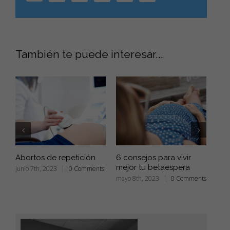
para
concebir
También te puede interesar...
Abortos de repetición
6 consejos para vivir
Com
mejor tu betaespera
inm
junio 7th, 2023
|
0 Comments
mayo 8th, 2023
|
0 Comments
abri
Com