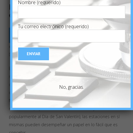
Nombre (requerido)
El final del otoño puede ser la mejor
época del año para tratar de concebir
Tu correo electrónico (requerido)
L
as parejas conciben más rápido a fines del
otoño y principios del invierno, según el primer
estudio de este tipo realizado en Estados Unidos y
Dinamarca y publicado en
Human Reproduction
.
En Estados Unidos, los cumpleaños alcanzan su punto
máximo a principios de septiembre, pero en los estados
del norte y en Escandinavia el pico llega antes, en verano
No, gracias.
o incluso en primavera. Aunque es probable que muchos
factores influyan en la popularidad de los meses de
nacimientos (el pico de noviembre se atribuye
popularmente al Día de San Valentín), las estaciones en sí
mismas pueden desempeñar un papel en lo fácil que es
concebir.