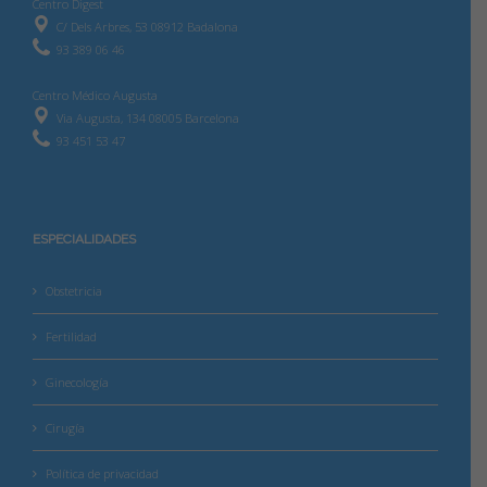
Centro Digest
C/ Dels Arbres, 53 08912 Badalona
93 389 06 46
Centro Médico Augusta
Via Augusta, 134 08005 Barcelona
93 451 53 47
ESPECIALIDADES
Obstetricia
Fertilidad
Ginecología
Cirugía
Política de privacidad