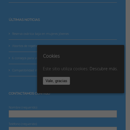
ÚLTIMAS NOTICIAS
Reserva ovárica baja en mujeres jóvenes
Abortos de repetición
Cookies
6 consejos para vivir mejor tu betaespera
Este sitio utiliza cookies:
Descubre más.
Compatibilidad inmunológica
Vale, gracias
CONTACTAMOS CONTIGO
Nombre (requerido)
Teléfono (requerido)