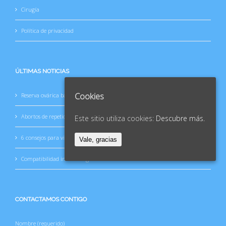
Cirugía
Política de privacidad
ÚLTIMAS NOTICIAS
Cookies
Reserva ovárica baja en mujeres jóvenes
Abortos de repetición
Este sitio utiliza cookies:
Descubre más.
6 consejos para vivir mejor tu betaespera
Vale, gracias
Compatibilidad inmunológica
CONTACTAMOS CONTIGO
Nombre (requerido)