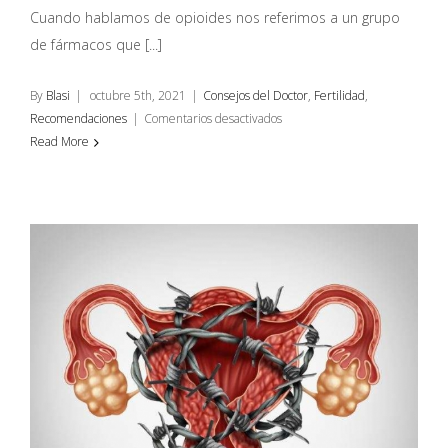
Cuando hablamos de opioides nos referimos a un grupo
de fármacos que [...]
By
Blasi
|
octubre 5th, 2021
|
Consejos del Doctor
,
Fertilidad
,
en
Recomendaciones
|
Comentarios desactivados
Uso
Read More
de
opioides
mientras
se
intenta
concebir:
reducción
de
posibilidades
de
embarazo.