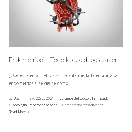
Endometriosis: Todo lo que debes saber
¿Que es la endometriosis? La enfermedad denominada
endometriosis, se define como [...]
By
Blasi
|
mayo 22nd, 2021
|
Consejos del Doctor
,
Fertilidad
,
en
Ginecología
,
Recomendaciones
|
Comentarios desactivados
Endometriosis:
Read More
Todo
lo
que