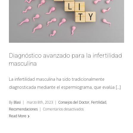
Diagnóstico avanzado para la infertilidad
masculina
La infertilidad masculina ha sido tradicionalmente
diagnosticada mediante el espermiograma, que evalúa [...]
By
Blasi
|
marzo 8th, 2023
|
Consejos del Doctor
,
Fertilidad
,
en
Recomendaciones
|
Comentarios desactivados
Diagnóstico
Read More
avanzado
para