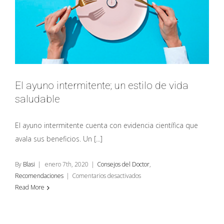
virgen
y
pistachos
El ayuno intermitente; un estilo de vida
saludable
El ayuno intermitente cuenta con evidencia científica que
avala sus beneficios. Un [...]
By
Blasi
|
enero 7th, 2020
|
Consejos del Doctor
,
en
Recomendaciones
|
Comentarios desactivados
El
Read More
ayuno
intermitente;
un