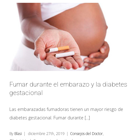
estilo
de
vida
saludable
Fumar durante el embarazo y la diabetes
gestacional
Las embarazadas fumadoras tienen un mayor riesgo de
diabetes gestacional. Fumar durante [...]
By
Blasi
|
diciembre 27th, 2019
|
Consejos del Doctor
,