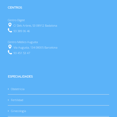
CENTROS
Centro Digest
C/ Dels Arbres, 53 08912 Badalona
93 389 06 46
Centro Médico Augusta
Via Augusta, 134 08005 Barcelona
93 451 53 47
ESPECIALIDADES
Obstetricia
Fertilidad
Ginecología