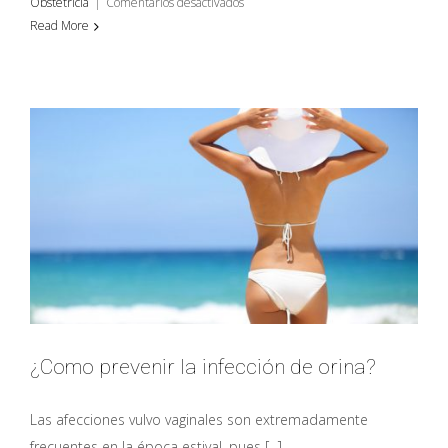
en
Obstetricia
|
Comentarios desactivados
Fumar
Read More
durante
el
embarazo
y
la
diabetes
gestacional
¿Como prevenir la infección de orina?
Las afecciones vulvo vaginales son extremadamente
frecuentes en la época estival, pues [...]