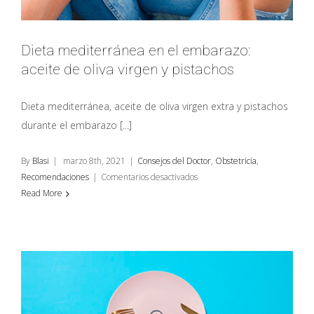
Dieta mediterránea en el embarazo:
aceite de oliva virgen y pistachos
Dieta mediterránea, aceite de oliva virgen extra y pistachos
durante el embarazo [...]
By
Blasi
|
marzo 8th, 2021
|
Consejos del Doctor
,
Obstetricia
,
en
Recomendaciones
|
Comentarios desactivados
Dieta
Read More
mediterránea
en
el
embarazo:
aceite
de
oliva