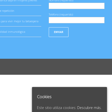
várica baja en mujeres jóvenes
Nombre (requerido)
e repetición
Teléfono (requerido)
s para vivir mejor tu betaespera
ilidad inmunológica
Cookies
Este sitio utiliza cookies:
Descubre más.