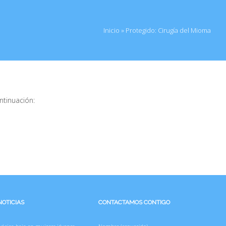
Inicio
»
Protegido: Cirugía del Mioma
ntinuación:
NOTICIAS
CONTACTAMOS CONTIGO