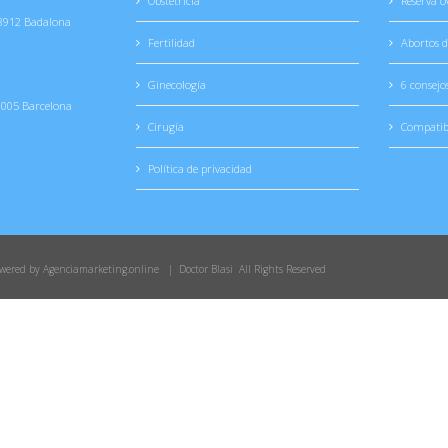
Obstetricia
Reserva o
08912 Badalona
Fertilidad
Abortos d
Ginecología
6 consejo
8005 Barcelona
Cirugía
Compatib
Política de privacidad
wered by
Agenciamarketing.online
| Doctor Blasi All Rights Reserved