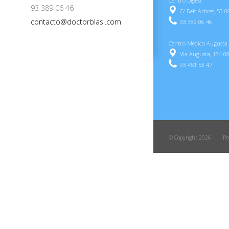
Centro Digest
93 389 06 46
C/ Dels Arbres, 53 
contacto@doctorblasi.com
93 389 06 46
Centro Médico Augusta
Via Augusta, 134 0
93 451 53 47
© Copyright
2026 | Po